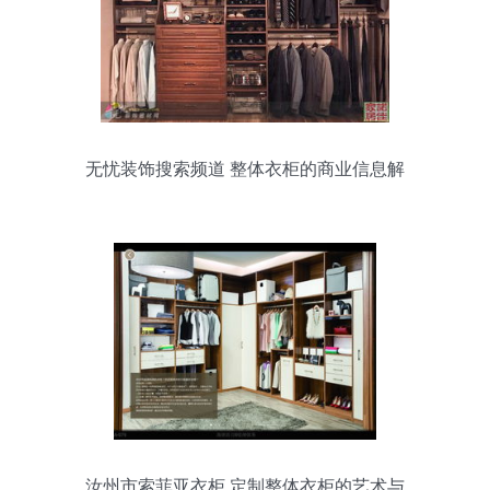
无忧装饰搜索频道 整体衣柜的商业信息解
析
汝州市索菲亚衣柜 定制整体衣柜的艺术与