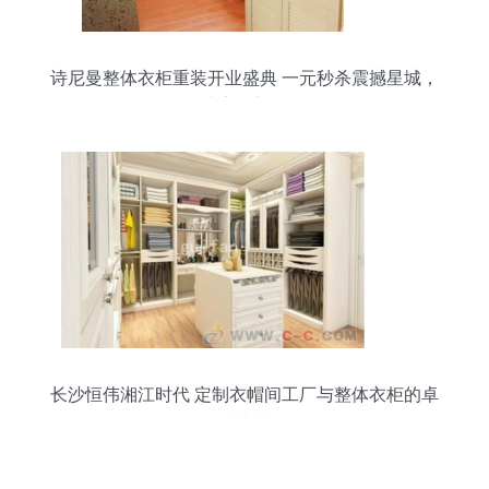
诗尼曼整体衣柜重装开业盛典 一元秒杀震撼星城，
打造家居新体验
长沙恒伟湘江时代 定制衣帽间工厂与整体衣柜的卓
越典范