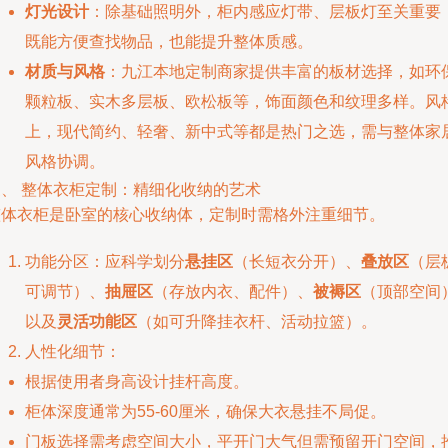
灯光设计
：除基础照明外，柜内感应灯带、层板灯至关重要
既能方便查找物品，也能提升整体质感。
材质与风格
：九江本地定制商家提供丰富的板材选择，如环
颗粒板、实木多层板、欧松板等，饰面颜色和纹理多样。风
上，现代简约、轻奢、新中式等都是热门之选，需与整体家
风格协调。
三、 整体衣柜定制：精细化收纳的艺术
整体衣柜是卧室的核心收纳体，定制时需格外注重细节。
功能分区：应科学划分
悬挂区
（长短衣分开）、
叠放区
（层
可调节）、
抽屉区
（存放内衣、配件）、
被褥区
（顶部空间
以及
灵活功能区
（如可升降挂衣杆、活动拉篮）。
人性化细节：
根据使用者身高设计挂杆高度。
柜体深度通常为55-60厘米，确保大衣悬挂不局促。
门板选择需考虑空间大小，平开门大气但需预留开门空间，