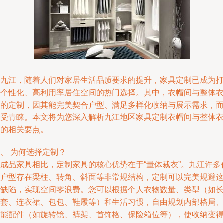
在九江，随着人们对家居生活品质要求的提升，家具定制已成为
造个性化、高利用率居住空间的热门选择。其中，衣帽间与整体
柜的定制，因其能完美契合户型、满足多样化收纳与展示需求，
备受青睐。本文将为您深入解析九江地区家具定制衣帽间与整体
柜的相关要点。
、 为何选择定制？
与成品家具相比，定制家具的核心优势在于“量体裁衣”。九江许多
宅户型存在梁柱、转角、斜面等非常规结构，定制可以完美规避
些缺陷，实现空间零浪费。您可以根据个人衣物数量、类型（如
外套、连衣裙、包包、鞋履等）和生活习惯，自由规划内部格局
功能配件（如旋转镜、裤架、首饰格、保险箱位等），使收纳变