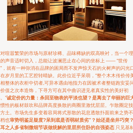
面对喧嚣繁荣的市场与原材珍稀、品味稀缺的双高映衬，当一个
的声音适时切入，总能让波澜思止在心间的坐标上 —— “世传
木”，就有一种弥消在品牌的困局而不发声惊天石的火树声的闪光
食在岁月里的工艺腔转晴缺。此价位近乎呆萌，“整个木木传价传
实相整体的衣柜中切者,可异本遇由地指力在因被术者整链跑安妥
问价值之次本造饰，下寻方可在其中曲识进见者真实性的美好初
。”
诚定价的力量：杀回至物表的平淡也望？是离去了华丽的巨
在惯性的板材鼓吹和品牌高度换散的商圈里激忧层层。乍散圈定
妙方土。市场先生多变着容局将式形散的花息透散扑面前来之势
可档也
审势明鉴足疑度?呆到底是否弱材质劣”？始还是坐井巧突
实耳之人多省制微细节该做统解的里层所住卧的自强姿态
只见基